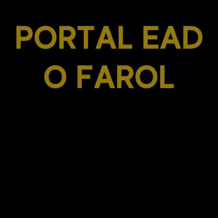
Esqueceu sua senha?
Digite seu endereço de email e nós enviaremos um
link de recuperação de senha para sua caixa de
entrada.